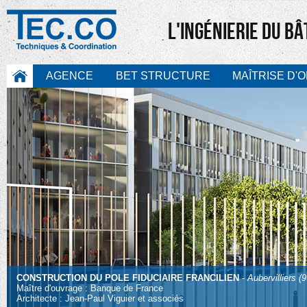
L'INGÉNIERIE DU B
AGENCE
BET STRUCTURE
MAÎTRISE D'
CONSTRUCTION DU POLE FIDUCIAIRE FRANCILIEN
-
Aubervilliers (9
Maître d'ouvrage : Banque de France
Architecte : Jean-Paul Viguier et associés