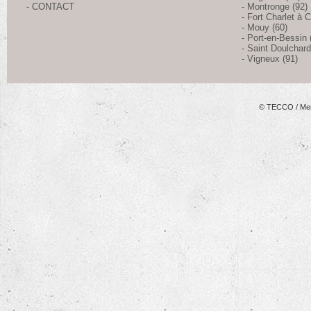
- CONTACT
- Montronge (92)
- Fort Charlet à C
- Mouy (60)
- Port-en-Bessin 
- Saint Doulchard
- Vigneux (91)
© TECCO
/
Men