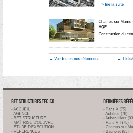
> lire la suite
Champs-sur-Marne 
HQE
Construction du cen
→ Voir toutes nos références
→ Téléch
BET STRUCTURES TEC.CO
DERNIÈRES RÉF
- ACCUEIL
- Paris X (75)
- AGENCE
- Achères (78)
- BET STRUCTURE
- Aubervilliers (93
- MAÎTRISE D'OEUVRE
- Paris VII (75)
- ÉTUDE D'EXÉCUTION
- Champs-sur-Ma
- RÉFÉRENCES
- Bagnolet (93)