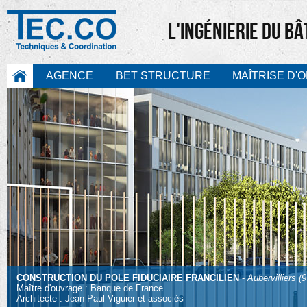
L'INGÉNIERIE DU B
AGENCE
BET STRUCTURE
MAÎTRISE D'
CONSTRUCTION DU POLE FIDUCIAIRE FRANCILIEN
-
Aubervilliers (9
Maître d'ouvrage : Banque de France
Architecte : Jean-Paul Viguier et associés