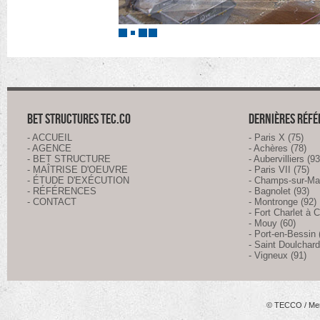
BET STRUCTURES TEC.CO
DERNIÈRES RÉF
- ACCUEIL
- Paris X (75)
- AGENCE
- Achères (78)
- BET STRUCTURE
- Aubervilliers (93
- MAÎTRISE D'OEUVRE
- Paris VII (75)
- ÉTUDE D'EXÉCUTION
- Champs-sur-Ma
- RÉFÉRENCES
- Bagnolet (93)
- CONTACT
- Montronge (92)
- Fort Charlet à C
- Mouy (60)
- Port-en-Bessin 
- Saint Doulchard
- Vigneux (91)
© TECCO
/
Men